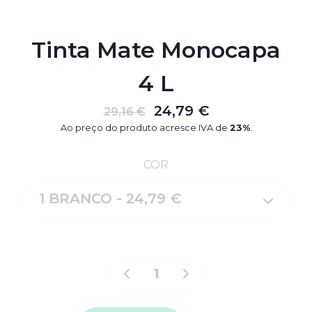
Tinta Mate Monocapa
4 L
24,79 €
29,16 €
Ao preço do produto acresce IVA de
23%
.
COR
1 BRANCO - 24,79 €