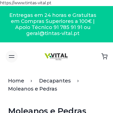
https://www.tintas-vital.pt
Entregas em 24 horas e Gratuitas
em Compras Superiores a 100€ |
Apoio Técnico 91 785 91 91 ou
geral@tintas-vital.pt
Home
Decapantes
Moleanos e Pedras
Moleanos e Pedras