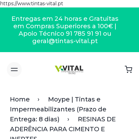
https://www.tintas-vital.pt
Entregas em 24 horas e Gratuitas
em Compras Superiores a 100€ |
Apoio Técnico 91 785 91 91 ou
geral@tintas-vital.pt
Home
Moype | Tintas e
Impermeabilizantes (Prazo de
Entrega: 8 dias)
RESINAS DE
ADERÊNCIA PARA CIMENTO E