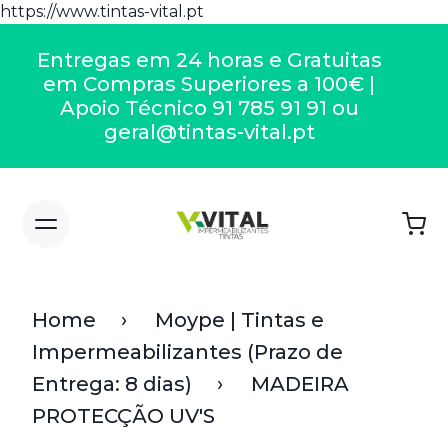
https://www.tintas-vital.pt
Entregas em 24 horas e Gratuitas
em Compras Superiores a 100€ |
Apoio Técnico 91 785 91 91 ou
geral@tintas-vital.pt
Home
Moype | Tintas e
Impermeabilizantes (Prazo de
Entrega: 8 dias)
MADEIRA
PROTECÇÃO UV'S