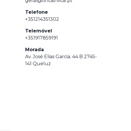
geral@tintas-vital.pt
Telefone
+351214351302
Telemóvel
+351917859191
Morada
Av. José Elias Garcia. 44 B 2745-
141 Queluz