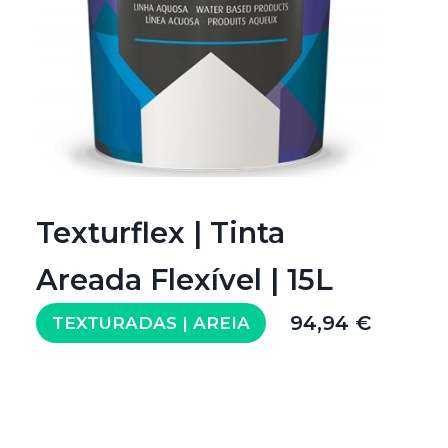
Texturflex | Tinta
Areada Flexível | 15L
94,94 €
TEXTURADAS | AREIA