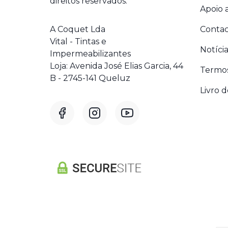
direitos reservados.
Apoio a
A Coquet Lda
Contac
Vital - Tintas e
Notícia
Impermeabilizantes
Loja: Avenida José Elias Garcia, 44
Termos
B - 2745-141 Queluz
Livro 