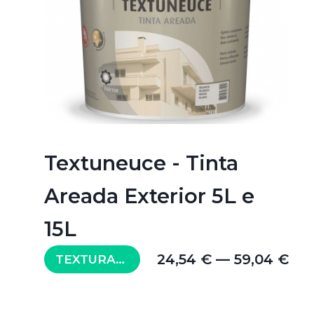
Textuneuce - Tinta
Areada Exterior 5L e
15L
24,54 € — 59,04 €
TEXTURADAS | AREIA