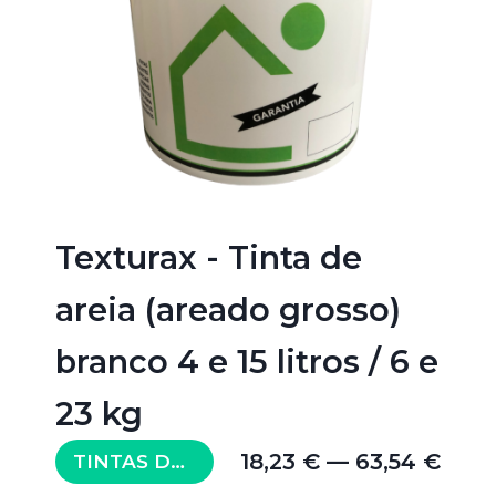
Texturax - Tinta de
areia (areado grosso)
branco 4 e 15 litros / 6 e
23 kg
18,23 € — 63,54 €
TINTAS DE EXTERIOR