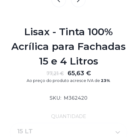
Lisax - Tinta 100%
Acrílica para Fachadas
15 e 4 Litros
65,63 €
77,21 €
Ao preço do produto acresce IVA de
23%
.
SKU:
M362420
QUANTIDADE
15 LT